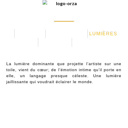
Sable d'Art
GALERIE
L’Emotion selon Orza
MATIÈRES
MOUVEMENTS
LUMIÈRES
COULEURS
TRAITS
La lumière dominante que projette l’artiste sur une
toile, vient du cœur; de l’émotion intime qu’il porte en
elle, un langage presque céleste. Une lumière
jaillissante qui voudrait éclairer le monde.